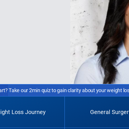
rt? Take our 2min quiz to gain clarity about your weight lo
ight Loss Journey
General Surger