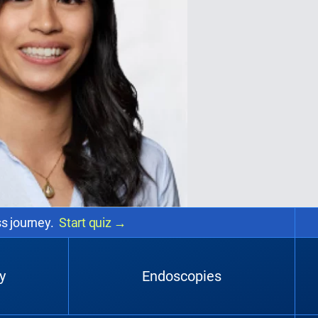
ss journey.
Start quiz
→
y
Endoscopies