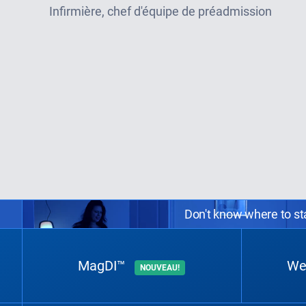
Infirmière, chef d'équipe de préadmission
Don't know where to sta
MagDI™
We
NOUVEAU!