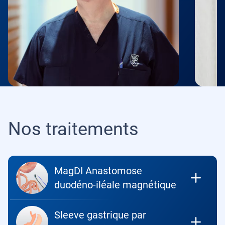
Nos traitements
MagDI Anastomose
duodéno-iléale magnétique
Sleeve gastrique par