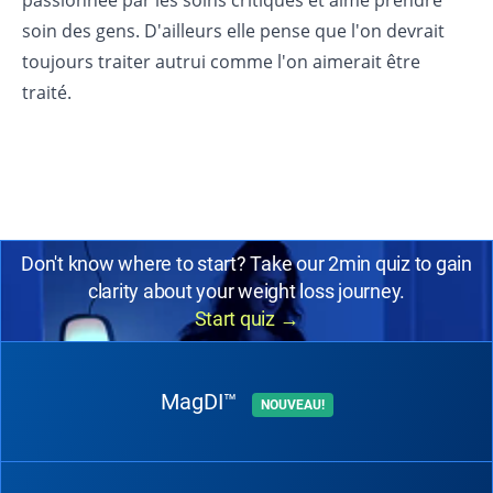
passionnée par les soins critiques et aime prendre
soin des gens. D'ailleurs elle pense que l'on devrait
toujours traiter autrui comme l'on aimerait être
traité.
Don't know where to start? Take our 2min quiz to gain
clarity about your weight loss journey.
Start quiz
→
MagDI™
NOUVEAU!