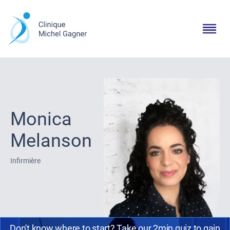
Monica
Melanson
Infirmière
Don't know where to start? Take our 2min quiz to gain