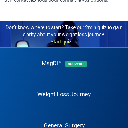
SVP contactez-nous pour connaître vos options.
Don't know where to start? Take our 2min quiz to gain
clarity about your weight loss journey.
Start quiz
→
MagDI™
NOUVEAU!
Weight Loss Journey
General Surgery