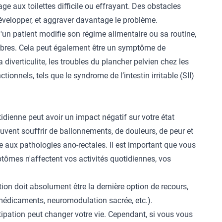
e aux toilettes difficile ou effrayant. Des obstacles
évelopper, et aggraver davantage le problème.
'un patient modifie son régime alimentaire ou sa routine,
ibres. Cela peut également être un symptôme de
 diverticulite, les troubles du plancher pelvien chez les
ionnels, tels que le syndrome de l’intestin irritable (SII)
tidienne peut avoir un impact négatif sur votre état
euvent souffrir de ballonnements, de douleurs, de peur et
e aux pathologies ano-rectales. Il est important que vous
ômes n'affectent vos activités quotidiennes, vos
ation doit absolument être la dernière option de recours,
(médicaments, neuromodulation sacrée, etc.).
nstipation peut changer votre vie. Cependant, si vous vous