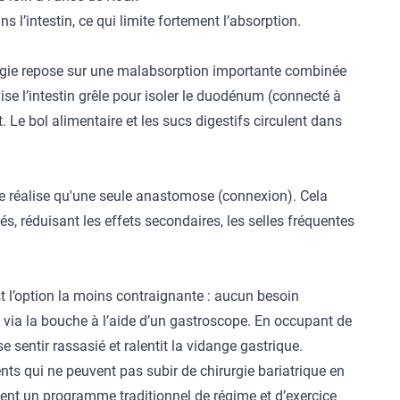
s l’intestin, ce qui limite fortement l’absorption.
irurgie repose sur une malabsorption importante combinée
ise l’intestin grêle pour isoler le duodénum (connecté à
nt. Le bol alimentaire et les sucs digestifs circulent dans
 ne réalise qu'une seule anastomose (connexion). Cela
bés, réduisant les effets secondaires, les selles fréquentes
t l’option la moins contraignante : aucun besoin
c via la bouche à l’aide d’un gastroscope. En occupant de
se sentir rassasié et ralentit la vidange gastrique.
ents qui ne peuvent pas subir de chirurgie bariatrique en
ent un programme traditionnel de régime et d’exercice