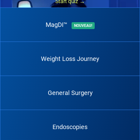
Start quiz
→
MagDI™
NOUVEAU!
Weight Loss Journey
General Surgery
Endoscopies