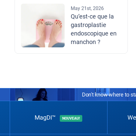
May 21st, 2026
Qu’est-ce que la
gastroplastie
endoscopique en
manchon ?
Don't know where to sta
MagDI™
We
NOUVEAU!