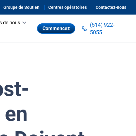
Groupe de Soutien
Centres opératoires
Contactez-nous
s de nous
(514) 922-
Commencez
5055
st-
 en