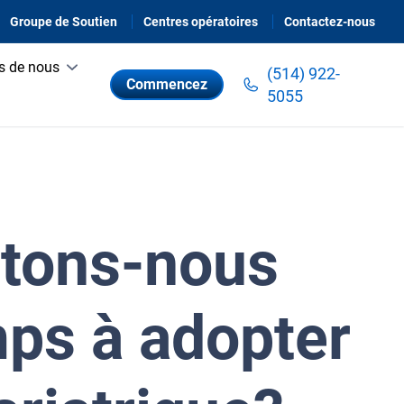
Groupe de Soutien
Centres opératoires
Contactez-nous
s de nous
(514) 922-
Commencez
5055
ttons-nous
mps à adopter