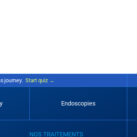
ss journey.
Start quiz
→
y
Endoscopies
NOS TRAITEMENTS