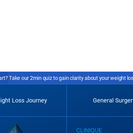
rt? Take our 2min quiz to gain clarity about your weight lo
ight Loss Journey
General Surger
CLINIQUE