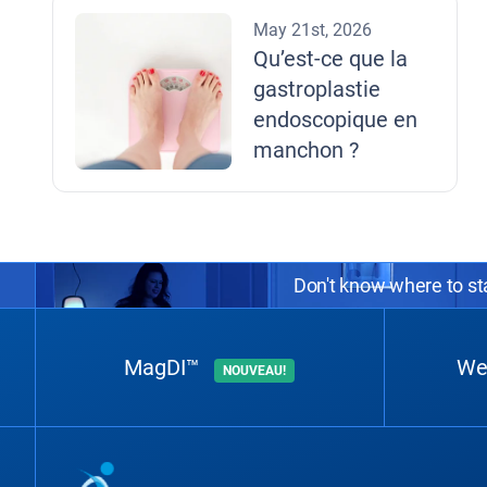
May 21st, 2026
Qu’est-ce que la
gastroplastie
endoscopique en
manchon ?
Don't know where to sta
MagDI™
We
NOUVEAU!